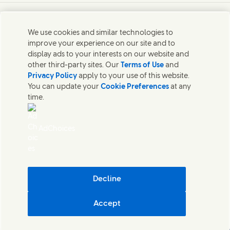
Connect with us on Facebook
Connect with us on X
Connect with us on Instagram
Connect with us on LinkedIn
Lépj velünk kapcsolatba
We use cookies and similar technologies to
improve your experience on our site and to
Lépjen kapcsolatba az Unileverrel és a szakértői
display ads to your interests on our website and
csapatokkal, illetve tekintse meg az Unilever
other third-party sites. Our
Terms of Use
and
elérhetőségeit szerte a világban.
Privacy Policy
apply to your use of this website.
You can update your
Cookie Preferences
at any
time.
Lépj velünk kapcsolatba
Jogi nyilatkozat
AdChoices
SÜTIKRE VONATKOZÓ NYILATKOZAT
ADATVÉDELMI NYILATKOZAT
Sitemap
Társaságiadó-információkat tartalmazó jelentés
Akadálymentesség
Decline
Digitális Fenntarthatóság
Accept
Unilever Magyarország
Beállítások Kezelése
© Unilever 2026