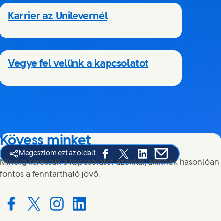
Karrier az Unilevernél
Vegye fel velünk a kapcsolatot
Kövess minket
Megosztom ezt az oldalt
Share this page on Facebook
Share this page on X
Share this page on Link
Share this page on
Mindig keressük a kapcsolatot azokkal, akiknek hasonlóan
fontos a fenntartható jövő.