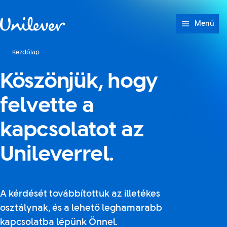
Ugrás ide: tartalom
Menü
Kezdőlap
Köszönjük, hogy
felvette a
kapcsolatot az
Unileverrel.
A kérdését továbbítottuk az illetékes
osztálynak, és a lehető leghamarabb
kapcsolatba lépünk Önnel.