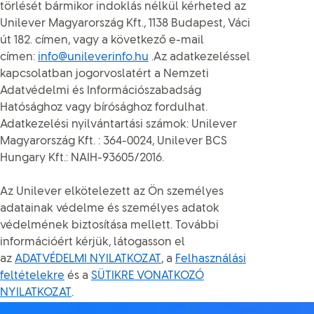
törlését bármikor indoklás nélkül kérheted az
Unilever Magyarország Kft., 1138 Budapest, Váci
út 182. címen, vagy a következő e-mail
címen:
info@unileverinfo.hu
.Az adatkezeléssel
kapcsolatban jogorvoslatért a Nemzeti
Adatvédelmi és Információszabadság
Hatósághoz vagy bírósághoz fordulhat.
Adatkezelési nyilvántartási számok: Unilever
Magyarország Kft. : 364-0024, Unilever BCS
Hungary Kft.: NAIH-93605/2016.
Az Unilever elkötelezett az Ön személyes
adatainak védelme és személyes adatok
védelmének biztosítása mellett. További
információért kérjük, látogasson el
az
ADATVÉDELMI NYILATKOZAT
, a
Felhasználási
feltételekre
és a
SÜTIKRE VONATKOZÓ
NYILATKOZAT
.