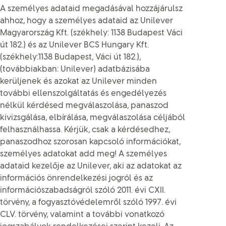
A személyes adataid megadásával hozzájárulsz
ahhoz, hogy a személyes adataid az Unilever
Magyarország Kft. (székhely: 1138 Budapest Váci
út 182.) és az Unilever BCS Hungary Kft.
(székhely:1138 Budapest, Váci út 182.),
(továbbiakban: Unilever) adatbázisába
kerüljenek és azokat az Unilever minden
további ellenszolgáltatás és engedélyezés
nélkül kérdésed megválaszolása, panaszod
kivizsgálása, elbírálása, megválaszolása céljából
felhasználhassa. Kérjük, csak a kérdésedhez,
panaszodhoz szorosan kapcsoló információkat,
személyes adatokat add meg! A személyes
adataid kezelője az Unilever, aki az adatokat az
információs önrendelkezési jogról és az
információszabadságról szóló 2011. évi CXII.
törvény, a fogyasztóvédelemről szóló 1997. évi
CLV. törvény, valamint a további vonatkozó