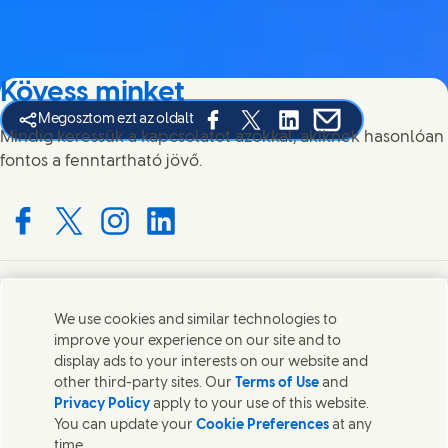
Kövess minket
Megosztom ezt az oldalt
Share this page on Facebook
Share this page on X
Share this page on Link
Share this page on
Mindig keressük a kapcsolatot azokkal, akiknek hasonlóan
fontos a fenntartható jövő.
Connect with us on Facebook
Connect with us on X
Connect with us on Instagram
Connect with us on LinkedIn
Lépj velünk kapcsolatba
We use cookies and similar technologies to
improve your experience on our site and to
Lépjen kapcsolatba az Unileverrel és a szakértői
display ads to your interests on our website and
csapatokkal, illetve tekintse meg az Unilever
other third-party sites. Our
Terms of Use
and
elérhetőségeit szerte a világban.
Privacy Policy
apply to your use of this website.
You can update your
Cookie Preferences
at any
time.