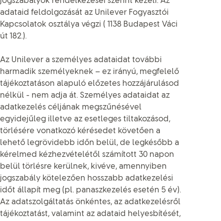
jogszabályok rendelkezései szerint kezeli. Az
adataid feldolgozását az Unilever Fogyasztói
Kapcsolatok osztálya végzi ( 1138 Budapest Váci
út 182.).
Az Unilever a személyes adataidat további
harmadik személyeknek – ez irányú, megfelelő
tájékoztatáson alapuló előzetes hozzájárulásod
nélkül - nem adja át. Személyes adataidat az
adatkezelés céljának megszűnésével
egyidejűleg illetve az esetleges tiltakozásod,
törlésére vonatkozó kérésedet követően a
lehető legrövidebb időn belül, de legkésőbb a
kérelmed kézhezvételétől számított 30 napon
belül törlésre kerülnek, kivéve, amennyiben
jogszabály kötelezően hosszabb adatkezelési
időt állapít meg (pl. panaszkezelés esetén 5 év).
Az adatszolgáltatás önkéntes, az adatkezelésről
tájékoztatást, valamint az adataid helyesbítését,